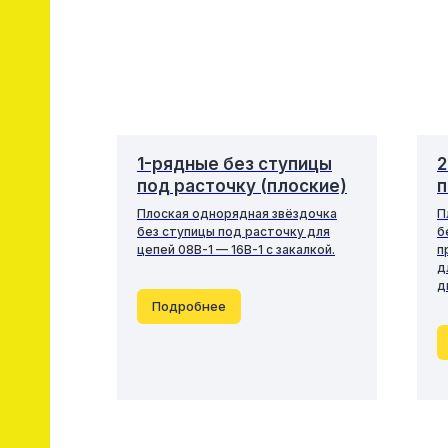
1-рядные без ступицы
2
под расточку (плоские)
п
Плоская однорядная звёздочка
П
без ступицы под расточку для
б
цепей 08В-1 — 16В-1 с закалкой.
п
д
д
Подробнее