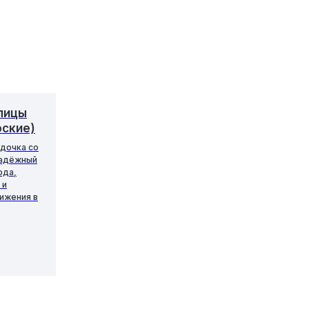
пицы
оские)
здочка со
надёжный
ода,
 и
ижения в