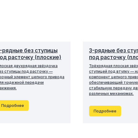
-рядные без ступицы
3-рядные без сту
од расточку (плоские)
под расточку (пл
лоская двухрядная звёздочка
Трёхрядная плоская звё
ез ступицы под расточку —
ступицей под втулку — 
рочный элемент цепного привода
компонент цепного прив
ля надежной передачи
обеспечивающий точную
вижения.
стабильную передачу дв
различных механизмах.
Подробнее
Подробнее