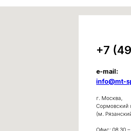
+7 (4
e-mail:
info@mt-sp
г. Москва,
Сормовский п
(м. Рязански
Офис: 08.30 –