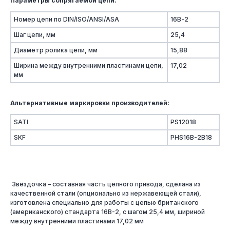
Параметры сопрягаемой цепи:
Номер цепи по DIN/ISO/ANSI/ASA
16B-2
Шаг цепи, мм
25,4
Диаметр ролика цепи, мм
15,88
Ширина между внутренними пластинами цепи,
17,02
мм
Альтернативные маркировки производителей:
SATI
PS12018
SKF
PHS16B-2B18
Звёздочка – составная часть цепного привода, сделана из
качественной стали (опционально из нержавеющей стали),
изготовлена специально для работы с цепью британского
(американского) стандарта 16B-2, с шагом 25,4 мм, шириной
между внутренними пластинами 17,02 мм