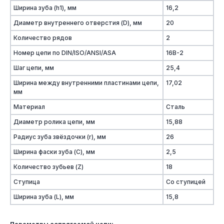
Ширина зуба (h1), мм
16,2
Диаметр внутреннего отверстия (D), мм
20
Количество рядов
2
Номер цепи по DIN/ISO/ANSI/ASA
16B-2
Шаг цепи, мм
25,4
Ширина между внутренними пластинами цепи,
17,02
мм
Материал
Сталь
Диаметр ролика цепи, мм
15,88
Радиус зуба звёздочки (r), мм
26
Ширина фаски зуба (C), мм
2,5
Количество зубьев (Z)
18
Ступица
Со ступицей
Ширина зуба (L), мм
15,8