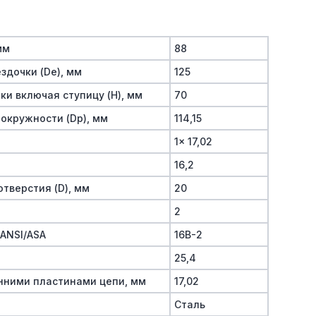
мм
88
здочки (De), мм
125
и включая ступицу (H), мм
70
окружности (Dp), мм
114,15
1x 17,02
16,2
тверстия (D), мм
20
2
/ANSI/ASA
16B-2
25,4
нними пластинами цепи, мм
17,02
Сталь