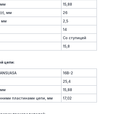
 мм
15,88
(r), мм
26
, мм
2,5
14
Со ступицей
15,8
й цепи:
/ANSI/ASA
16B-2
25,4
 мм
15,88
нними пластинами цепи, мм
17,02