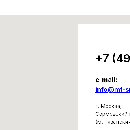
+7 (4
e-mail:
info@mt-sp
г. Москва,
Сормовский п
(м. Рязански