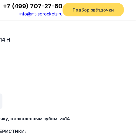
+7 (499) 707-27-60
Подбор звёздочки
info@mt-sprockets.ru
14 H
чку, c закаленным зубом, z=14
ЕРИСТИКИ: