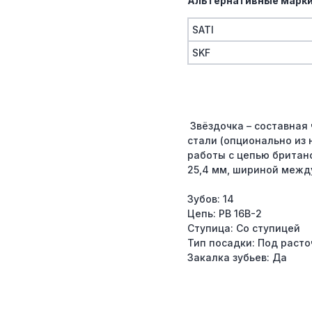
Альтернативные марки
SATI
SKF
Звёздочка – составная 
стали (опционально из
работы с цепью британс
25,4 мм, шириной межд
Зубов: 14
Цепь: PB 16B-2
Ступица: Со ступицей
Тип посадки: Под расто
Закалка зубьев: Да