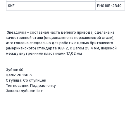
SKF
PHS16B-2B40
Звёздочка – составная часть цепного привода, сделана из
качественной стали (опционально из нержавеющей стали),
изготовлена специально для работы с цепью британского
(американского) стандарта 16B-2, с шагом 25,4 мм, шириной
между внутренними пластинами 17,02 мм
Зубов: 40
Цепь: PB 16B-2
Ступица: Со ступицей
Тип посадки: Под расточку
Закалка зубьев: Нет