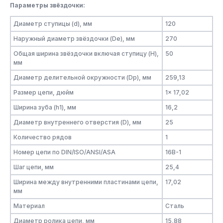
Параметры звёздочки:
Диаметр ступицы (d), мм
120
Наружный диаметр звёздочки (De), мм
270
Общая ширина звёздочки включая ступицу (H),
50
мм
Диаметр делительной окружности (Dp), мм
259,13
Размер цепи, дюйм
1x 17,02
Ширина зуба (h1), мм
16,2
Диаметр внутреннего отверстия (D), мм
25
Количество рядов
1
Номер цепи по DIN/ISO/ANSI/ASA
16B-1
Шаг цепи, мм
25,4
Ширина между внутренними пластинами цепи,
17,02
мм
Материал
Сталь
Диаметр ролика цепи, мм
15,88