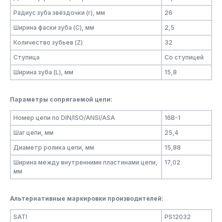
Радиус зуба звёздочки (r), мм
26
Ширина фаски зуба (C), мм
2,5
Количество зубьев (Z)
32
Ступица
Со ступицей
Ширина зуба (L), мм
15,8
Параметры сопрягаемой цепи:
Номер цепи по DIN/ISO/ANSI/ASA
16B-1
Шаг цепи, мм
25,4
Диаметр ролика цепи, мм
15,88
Ширина между внутренними пластинами цепи,
17,02
мм
Альтернативные маркировки производителей:
SATI
PS12032