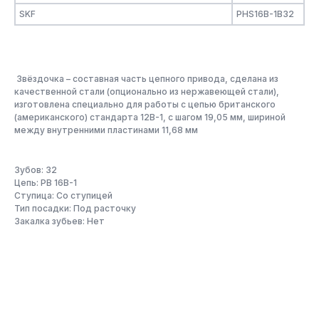
SKF
PHS16B-1B32
Звёздочка – составная часть цепного привода, сделана из
качественной стали (опционально из нержавеющей стали),
изготовлена специально для работы с цепью британского
(американского) стандарта 12B-1, с шагом 19,05 мм, шириной
между внутренними пластинами 11,68 мм
Зубов: 32
Цепь: PB 16B-1
Ступица: Со ступицей
Тип посадки: Под расточку
Закалка зубьев: Нет