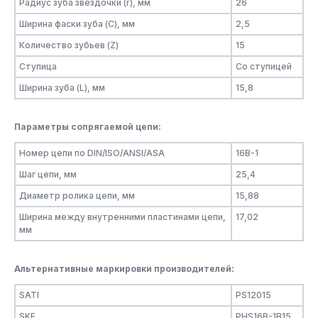
Радиус зуба звёздочки (r), мм
26
Ширина фаски зуба (C), мм
2,5
Количество зубьев (Z)
15
Ступица
Со ступицей
Ширина зуба (L), мм
15,8
Параметры сопрягаемой цепи:
Номер цепи по DIN/ISO/ANSI/ASA
16B-1
Шаг цепи, мм
25,4
Диаметр ролика цепи, мм
15,88
Ширина между внутренними пластинами цепи,
17,02
мм
Альтернативные маркировки производителей:
SATI
PS12015
SKF
PHS16B-1B15