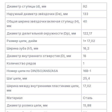
Диаметр ступицы (d), мм
92
Наружный диаметр звёздочки (De), мм
133
Общая ширина звёздочки включая ступицу (H),
40
мм
Диаметр делительной окружности (Dp), мм
122,17
Размер цепи, дюйм
1x 17,02
Ширина зуба (h1), мм
16,2
Диаметр внутреннего отверстия (D), мм
16
Количество рядов
1
Номер цепи по DIN/ISO/ANSI/ASA
16B-1
Шаг цепи, мм
25,4
Ширина между внутренними пластинами цепи,
17,02
мм
Материал
Сталь
Диаметр ролика цепи, мм
15,88