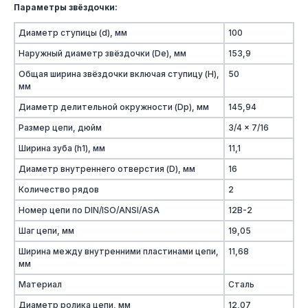
Параметры звёздочки:
Диаметр ступицы (d), мм
100
Наружный диаметр звёздочки (De), мм
153,9
Общая ширина звёздочки включая ступицу (H),
50
мм
Диаметр делительной окружности (Dp), мм
145,94
Размер цепи, дюйм
3/4 x 7/16
Ширина зуба (h1), мм
11,1
Диаметр внутреннего отверстия (D), мм
16
Количество рядов
2
Номер цепи по DIN/ISO/ANSI/ASA
12B-2
Шаг цепи, мм
19,05
Ширина между внутренними пластинами цепи,
11,68
мм
Материал
Сталь
Диаметр ролика цепи, мм
12,07