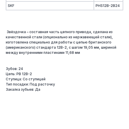
SKF
PHS12B-2B24
Звёздочка – составная часть цепного привода, сделана из
качественной стали (опционально из нержавеющей стали),
изготовлена специально для работы с цепью британского
(американского) стандарта 12B-2, с шагом 19,05 мм, шириной
между внутренними пластинами 11,68 мм
Зубов: 24
Цепь: PB 12B-2
Ступица: Со ступицей
Тип посадки: Под расточку
Закалка зубьев: Да