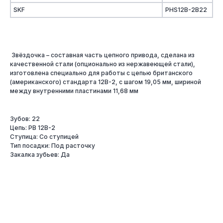
SKF
PHS12B-2B22
Звёздочка – составная часть цепного привода, сделана из
качественной стали (опционально из нержавеющей стали),
изготовлена специально для работы с цепью британского
(американского) стандарта 12B-2, с шагом 19,05 мм, шириной
между внутренними пластинами 11,68 мм
Зубов: 22
Цепь: PB 12B-2
Ступица: Со ступицей
Тип посадки: Под расточку
Закалка зубьев: Да