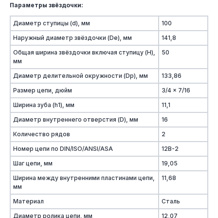
Параметры звёздочки:
Диаметр ступицы (d), мм
100
Наружный диаметр звёздочки (De), мм
141,8
Общая ширина звёздочки включая ступицу (H),
50
мм
Диаметр делительной окружности (Dp), мм
133,86
Размер цепи, дюйм
3/4 x 7/16
Ширина зуба (h1), мм
11,1
Диаметр внутреннего отверстия (D), мм
16
Количество рядов
2
Номер цепи по DIN/ISO/ANSI/ASA
12B-2
Шаг цепи, мм
19,05
Ширина между внутренними пластинами цепи,
11,68
мм
Материал
Сталь
Диаметр ролика цепи, мм
12,07