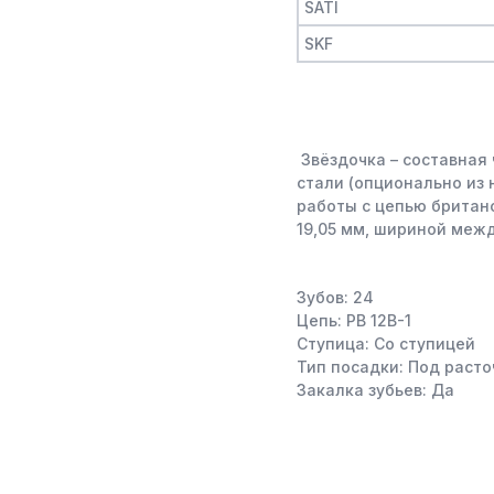
SATI
SKF
Звёздочка – составная 
стали (опционально из
работы с цепью британс
19,05 мм, шириной меж
Зубов: 24
Цепь: PB 12B-1
Ступица: Со ступицей
Тип посадки: Под расто
Закалка зубьев: Да