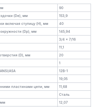
мм
90
здочки (De), мм
153,9
и включая ступицу (H), мм
40
окружности (Dp), мм
145,94
3/4 x 7/16
11,1
тверстия (D), мм
20
1
/ANSI/ASA
12B-1
19,05
нними пластинами цепи, мм
11,68
Сталь
 мм
12,07