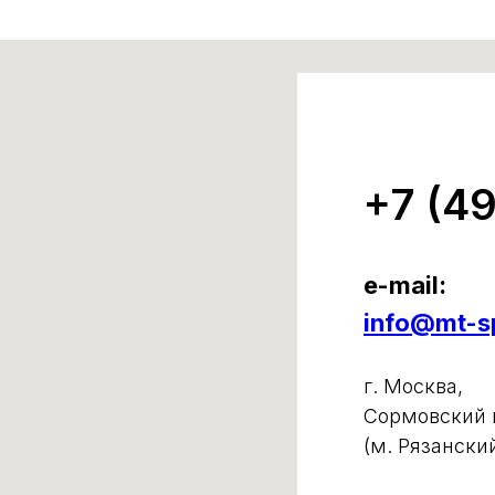
+7 (4
e-mail:
info@mt-sp
г. Москва,
Сормовский п
(м. Рязански