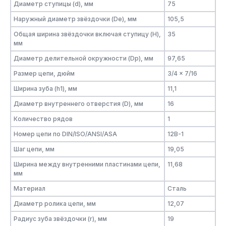
Диаметр ступицы (d), мм
75
Наружный диаметр звёздочки (De), мм
105,5
Общая ширина звёздочки включая ступицу (H),
35
мм
Диаметр делительной окружности (Dp), мм
97,65
Размер цепи, дюйм
3/4 x 7/16
Ширина зуба (h1), мм
11,1
Диаметр внутреннего отверстия (D), мм
16
Количество рядов
1
Номер цепи по DIN/ISO/ANSI/ASA
12B-1
Шаг цепи, мм
19,05
Ширина между внутренними пластинами цепи,
11,68
мм
Материал
Сталь
Диаметр ролика цепи, мм
12,07
Радиус зуба звёздочки (r), мм
19