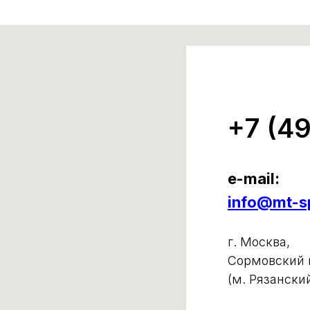
+7 (4
e-mail:
info@mt-sp
г. Москва,
Сормовский п
(м. Рязански