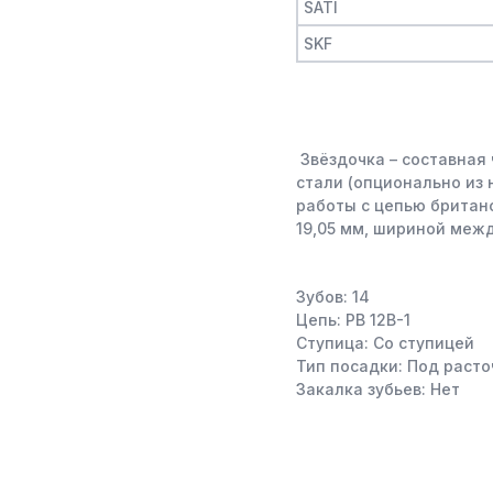
SATI
SKF
Звёздочка – составная 
стали (опционально из
работы с цепью британс
19,05 мм, шириной меж
Зубов: 14
Цепь: PB 12B-1
Ступица: Со ступицей
Тип посадки: Под расто
Закалка зубьев: Нет