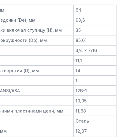
мм
64
здочки (De), мм
93,6
и включая ступицу (H), мм
35
окружности (Dp), мм
85,61
3/4 x 7/16
11,1
тверстия (D), мм
14
1
/ANSI/ASA
12B-1
19,05
нними пластинами цепи, мм
11,68
Сталь
 мм
12,07