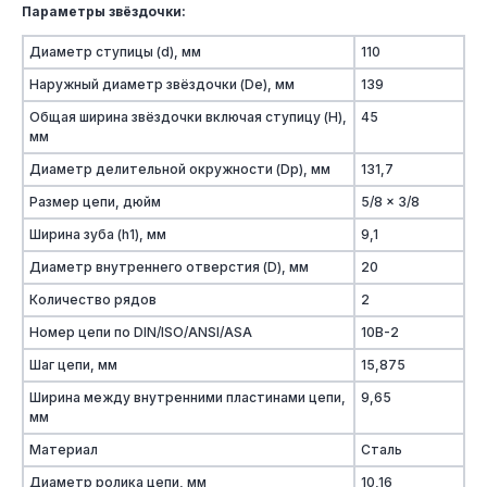
Параметры звёздочки:
Диаметр ступицы (d), мм
110
Наружный диаметр звёздочки (De), мм
139
Общая ширина звёздочки включая ступицу (H),
45
мм
Диаметр делительной окружности (Dp), мм
131,7
Размер цепи, дюйм
5/8 x 3/8
Ширина зуба (h1), мм
9,1
Диаметр внутреннего отверстия (D), мм
20
Количество рядов
2
Номер цепи по DIN/ISO/ANSI/ASA
10B-2
Шаг цепи, мм
15,875
Ширина между внутренними пластинами цепи,
9,65
мм
Материал
Сталь
Диаметр ролика цепи, мм
10,16