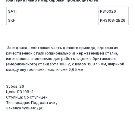
Альтернативные маркировки производителей:
SATI
PS10026
SKF
PHS10B-2B26
Звёздочка – составная часть цепного привода, сделана из
качественной стали (опционально из нержавеющей стали),
изготовлена специально для работы с цепью британского
(американского) стандарта 10B-2, с шагом 15,875 мм, шириной
между внутренними пластинами 9,65 мм
Зубов: 26
Цепь: PB 10B-2
Ступица: Со ступицей
Тип посадки: Под расточку
Закалка зубьев: Да