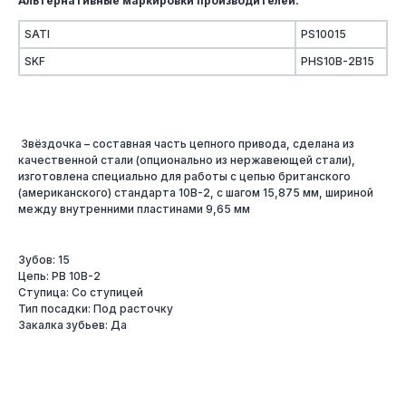
Альтернативные маркировки производителей:
SATI
PS10015
SKF
PHS10B-2B15
Звёздочка – составная часть цепного привода, сделана из
качественной стали (опционально из нержавеющей стали),
изготовлена специально для работы с цепью британского
(американского) стандарта 10B-2, с шагом 15,875 мм, шириной
между внутренними пластинами 9,65 мм
Зубов: 15
Цепь: PB 10B-2
Ступица: Со ступицей
Тип посадки: Под расточку
Закалка зубьев: Да