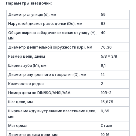
Параметры звёздочки:
Диаметр ступицы (d), мм
59
Наружный диаметр звёздочки (De), мм
83
Общая ширина звёздочки включая ступицу (H),
40
мм
Диаметр делительной окружности (Dp), мм
76,36
Размер цепи, дюйм
5/8 x 3/8
Ширина зуба (h1), мм
9,1
Диаметр внутреннего отверстия (D), мм
14
Количество рядов
2
Номер цепи по DIN/ISO/ANSI/ASA
10B-2
Шаг цепи, мм
15,875
Ширина между внутренними пластинами цепи,
9,65
мм
Материал
Сталь
Диаметр ролика цепи, мм
10,16