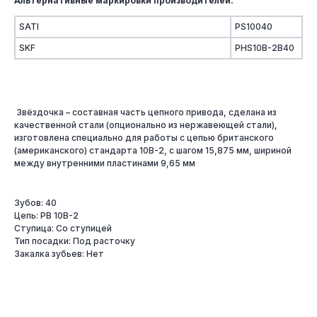
Альтернативные маркировки производителей:
SATI
PS10040
SKF
PHS10B-2B40
Звёздочка – составная часть цепного привода, сделана из
качественной стали (опционально из нержавеющей стали),
изготовлена специально для работы с цепью британского
(американского) стандарта 10B-2, с шагом 15,875 мм, шириной
между внутренними пластинами 9,65 мм
Зубов: 40
Цепь: PB 10B-2
Ступица: Со ступицей
Тип посадки: Под расточку
Закалка зубьев: Нет