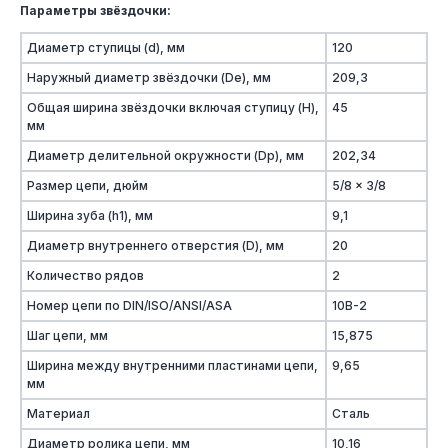
Параметры звёздочки:
Диаметр ступицы (d), мм
120
Наружный диаметр звёздочки (De), мм
209,3
Общая ширина звёздочки включая ступицу (H),
45
мм
Диаметр делительной окружности (Dp), мм
202,34
Размер цепи, дюйм
5/8 x 3/8
Ширина зуба (h1), мм
9,1
Диаметр внутреннего отверстия (D), мм
20
Количество рядов
2
Номер цепи по DIN/ISO/ANSI/ASA
10B-2
Шаг цепи, мм
15,875
Ширина между внутренними пластинами цепи,
9,65
мм
Материал
Сталь
Диаметр ролика цепи, мм
10,16