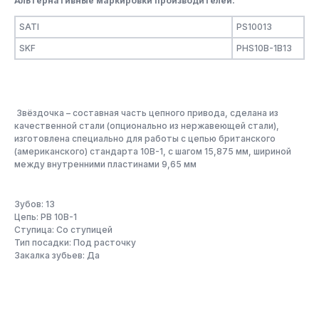
Альтернативные маркировки производителей:
SATI
PS10013
SKF
PHS10B-1B13
Звёздочка – составная часть цепного привода, сделана из
качественной стали (опционально из нержавеющей стали),
изготовлена специально для работы с цепью британского
(американского) стандарта 10B-1, с шагом 15,875 мм, шириной
между внутренними пластинами 9,65 мм
Зубов: 13
Цепь: PB 10B-1
Ступица: Со ступицей
Тип посадки: Под расточку
Закалка зубьев: Да