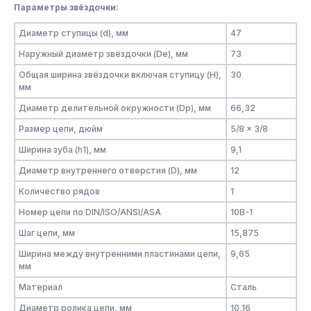
Параметры звёздочки:
Диаметр ступицы (d), мм
47
Наружный диаметр звёздочки (De), мм
73
Общая ширина звёздочки включая ступицу (H),
30
мм
Диаметр делительной окружности (Dp), мм
66,32
Размер цепи, дюйм
5/8 x 3/8
Ширина зуба (h1), мм
9,1
Диаметр внутреннего отверстия (D), мм
12
Количество рядов
1
Номер цепи по DIN/ISO/ANSI/ASA
10B-1
Шаг цепи, мм
15,875
Ширина между внутренними пластинами цепи,
9,65
мм
Материал
Сталь
Диаметр ролика цепи, мм
10,16