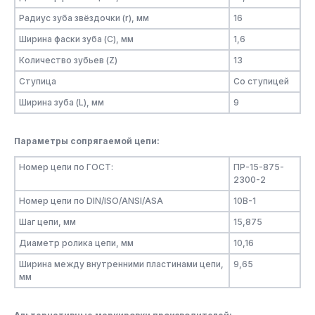
Радиус зуба звёздочки (r), мм
16
Ширина фаски зуба (C), мм
1,6
Количество зубьев (Z)
13
Ступица
Со ступицей
Ширина зуба (L), мм
9
Параметры сопрягаемой цепи:
Номер цепи по ГОСТ:
ПР-15-875-
2300-2
Номер цепи по DIN/ISO/ANSI/ASA
10B-1
Шаг цепи, мм
15,875
Диаметр ролика цепи, мм
10,16
Ширина между внутренними пластинами цепи,
9,65
мм