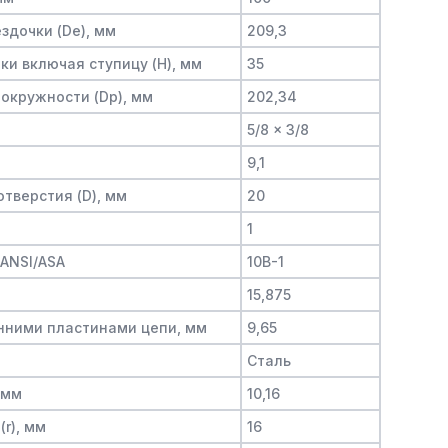
здочки (De), мм
209,3
и включая ступицу (H), мм
35
окружности (Dp), мм
202,34
5/8 x 3/8
9,1
тверстия (D), мм
20
1
/ANSI/ASA
10B-1
15,875
нними пластинами цепи, мм
9,65
Сталь
 мм
10,16
(r), мм
16