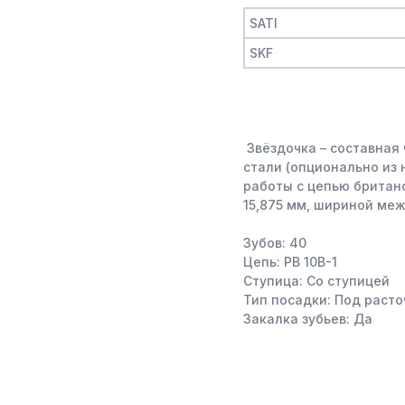
SATI
SKF
Звёздочка – составная 
стали (опционально из
работы с цепью британс
15,875 мм, шириной ме
Зубов: 40
Цепь: PB 10B-1
Ступица: Со ступицей
Тип посадки: Под расто
Закалка зубьев: Да