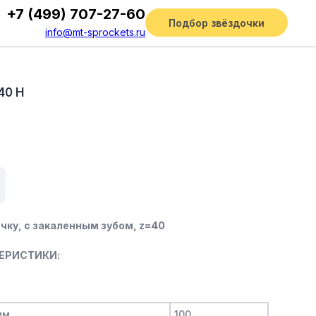
+7 (499) 707-27-60
Подбор звёздочки
info@mt-sprockets.ru
40 Н
чку, c закаленным зубом, z=40
ЕРИСТИКИ:
мм
100