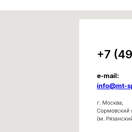
+7 (4
e-mail:
info@mt-sp
г. Москва,
Сормовский п
(м. Рязански