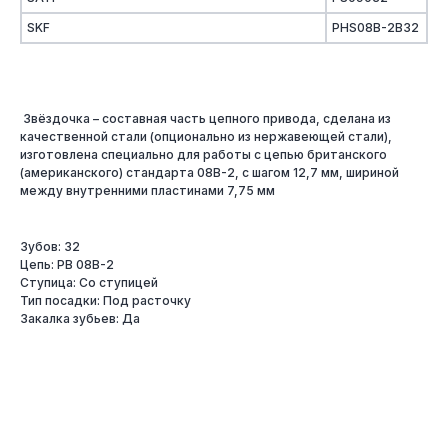
SKF
PHS08B-2B32
Звёздочка – составная часть цепного привода, сделана из
качественной стали (опционально из нержавеющей стали),
изготовлена специально для работы с цепью британского
(американского) стандарта 08B-2, с шагом 12,7 мм, шириной
между внутренними пластинами 7,75 мм
Зубов: 32
Цепь: PB 08B-2
Ступица: Со ступицей
Тип посадки: Под расточку
Закалка зубьев: Да