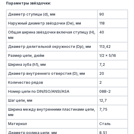
Параметры звёздочки:
Диаметр ступицы (d), мм
90
Наружный диаметр звёздочки (De), мм
118
Общая ширина звёздочки включая ступицу (H),
40
мм
Диаметр делительной окружности (Dp), мм
113,42
Размер цепи, дюйм
1/2 x 5/16
Ширина зуба (h1), мм
7,2
Диаметр внутреннего отверстия (D), мм
20
Количество рядов
2
Номер цепи по DIN/ISO/ANSI/ASA
08B-2
Шаг цепи, мм
12,7
Ширина между внутренними пластинами цепи,
7,75
мм
Материал
Сталь
Диаметр ролика цепи, мм
8,51