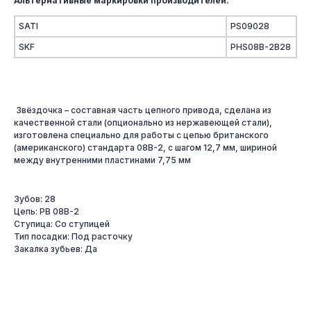
Альтернативные маркировки производителей:
SATI
PS09028
SKF
PHS08B-2B28
Звёздочка – составная часть цепного привода, сделана из
качественной стали (опционально из нержавеющей стали),
изготовлена специально для работы с цепью британского
(американского) стандарта 08B-2, с шагом 12,7 мм, шириной
между внутренними пластинами 7,75 мм
Зубов: 28
Цепь: PB 08B-2
Ступица: Со ступицей
Тип посадки: Под расточку
Закалка зубьев: Да