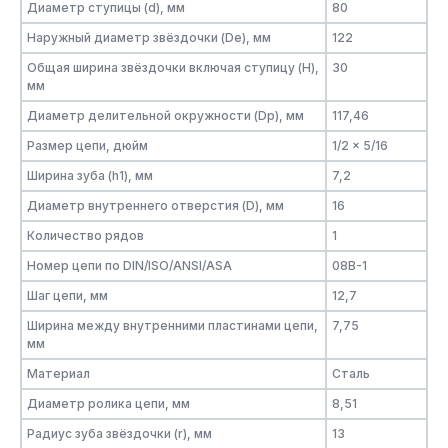
Диаметр ступицы (d), мм
80
Наружный диаметр звёздочки (De), мм
122
Общая ширина звёздочки включая ступицу (H),
30
мм
Диаметр делительной окружности (Dp), мм
117,46
Размер цепи, дюйм
1/2 x 5/16
Ширина зуба (h1), мм
7,2
Диаметр внутреннего отверстия (D), мм
16
Количество рядов
1
Номер цепи по DIN/ISO/ANSI/ASA
08B-1
Шаг цепи, мм
12,7
Ширина между внутренними пластинами цепи,
7,75
мм
Материал
Сталь
Диаметр ролика цепи, мм
8,51
Радиус зуба звёздочки (r), мм
13