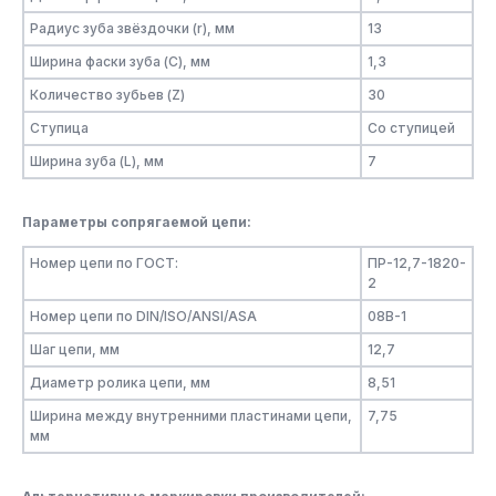
Радиус зуба звёздочки (r), мм
13
Ширина фаски зуба (C), мм
1,3
Количество зубьев (Z)
30
Ступица
Со ступицей
Ширина зуба (L), мм
7
Параметры сопрягаемой цепи:
Номер цепи по ГОСТ:
ПР-12,7-1820-
2
Номер цепи по DIN/ISO/ANSI/ASA
08B-1
Шаг цепи, мм
12,7
Диаметр ролика цепи, мм
8,51
Ширина между внутренними пластинами цепи,
7,75
мм