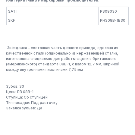
Альтернативные маркировки производителей:
SATI
PS09030
SKF
PHS08B-1B30
Звёздочка – составная часть цепного привода, сделана из
качественной стали (опционально из нержавеющей стали),
изготовлена специально для работы с цепью британского
(американского) стандарта 08B-1, с шагом 12,7 мм, шириной
между внутренними пластинами 7,75 мм
Зубов: 30
Цепь: PB 08B-1
Ступица: Со ступицей
Тип посадки: Под расточку
Закалка зубьев: Да