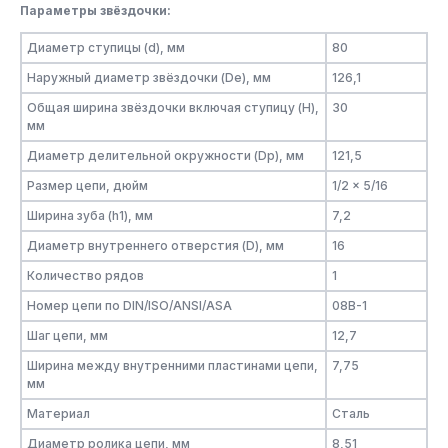
Параметры звёздочки:
Диаметр ступицы (d), мм
80
Наружный диаметр звёздочки (De), мм
126,1
Общая ширина звёздочки включая ступицу (H),
30
мм
Диаметр делительной окружности (Dp), мм
121,5
Размер цепи, дюйм
1/2 x 5/16
Ширина зуба (h1), мм
7,2
Диаметр внутреннего отверстия (D), мм
16
Количество рядов
1
Номер цепи по DIN/ISO/ANSI/ASA
08B-1
Шаг цепи, мм
12,7
Ширина между внутренними пластинами цепи,
7,75
мм
Материал
Сталь
Диаметр ролика цепи, мм
8,51