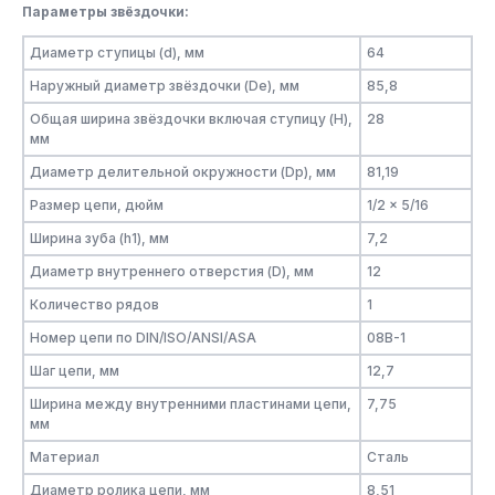
Параметры звёздочки:
Диаметр ступицы (d), мм
64
Наружный диаметр звёздочки (De), мм
85,8
Общая ширина звёздочки включая ступицу (H),
28
мм
Диаметр делительной окружности (Dp), мм
81,19
Размер цепи, дюйм
1/2 x 5/16
Ширина зуба (h1), мм
7,2
Диаметр внутреннего отверстия (D), мм
12
Количество рядов
1
Номер цепи по DIN/ISO/ANSI/ASA
08B-1
Шаг цепи, мм
12,7
Ширина между внутренними пластинами цепи,
7,75
мм
Материал
Сталь
Диаметр ролика цепи, мм
8,51