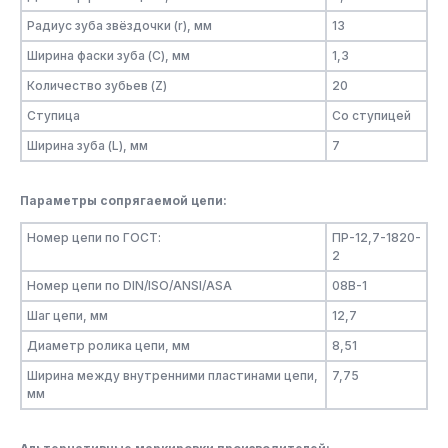
Радиус зуба звёздочки (r), мм
13
Ширина фаски зуба (C), мм
1,3
Количество зубьев (Z)
20
Ступица
Со ступицей
Ширина зуба (L), мм
7
Параметры сопрягаемой цепи:
Номер цепи по ГОСТ:
ПР-12,7-1820-
2
Номер цепи по DIN/ISO/ANSI/ASA
08B-1
Шаг цепи, мм
12,7
Диаметр ролика цепи, мм
8,51
Ширина между внутренними пластинами цепи,
7,75
мм