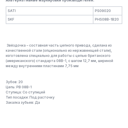
Альтернативные маркировки производителей:
SATI
PS09020
SKF
PHS08B-1B20
Звёздочка – составная часть цепного привода, сделана из
качественной стали (опционально из нержавеющей стали),
изготовлена специально для работы с цепью британского
(американского) стандарта 08B-1, с шагом 12,7 мм, шириной
между внутренними пластинами 7,75 мм
Зубов: 20
Цепь: PB 08B-1
Ступица: Со ступицей
Тип посадки: Под расточку
Закалка зубьев: Да