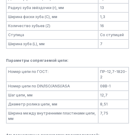
Радиус зуба звёздочки (r), мм
13
Ширина фаски зуба (C), мм
1,3
Количество зубьев (Z)
16
Ступица
Со ступицей
Ширина зуба (L), мм
7
Параметры сопрягаемой цепи:
Номер цепи по ГОСТ:
ПР-12,7-1820-
2
Номер цепи по DIN/ISO/ANSI/ASA
08B-1
Шаг цепи, мм
12,7
Диаметр ролика цепи, мм
8,51
Ширина между внутренними пластинами цепи,
7,75
мм