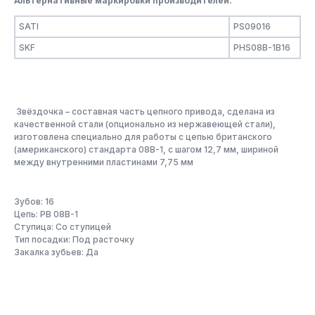
Альтернативные маркировки производителей:
SATI
PS09016
SKF
PHS08B-1B16
Звёздочка – составная часть цепного привода, сделана из
качественной стали (опционально из нержавеющей стали),
изготовлена специально для работы с цепью британского
(американского) стандарта 08B-1, с шагом 12,7 мм, шириной
между внутренними пластинами 7,75 мм
Зубов: 16
Цепь: PB 08B-1
Ступица: Со ступицей
Тип посадки: Под расточку
Закалка зубьев: Да