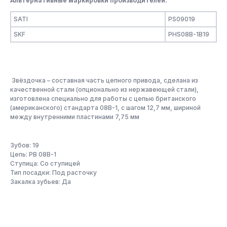
Альтернативные маркировки производителей:
SATI
PS09019
SKF
PHS08B-1B19
Звёздочка – составная часть цепного привода, сделана из
качественной стали (опционально из нержавеющей стали),
изготовлена специально для работы с цепью британского
(американского) стандарта 08B-1, с шагом 12,7 мм, шириной
между внутренними пластинами 7,75 мм
Зубов: 19
Цепь: PB 08B-1
Ступица: Со ступицей
Тип посадки: Под расточку
Закалка зубьев: Да