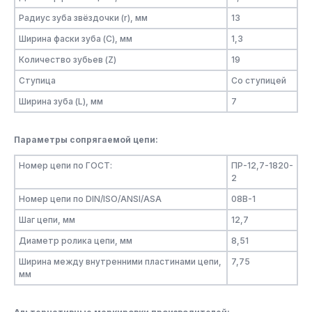
Радиус зуба звёздочки (r), мм
13
Ширина фаски зуба (C), мм
1,3
Количество зубьев (Z)
19
Ступица
Со ступицей
Ширина зуба (L), мм
7
Параметры сопрягаемой цепи:
Номер цепи по ГОСТ:
ПР-12,7-1820-
2
Номер цепи по DIN/ISO/ANSI/ASA
08B-1
Шаг цепи, мм
12,7
Диаметр ролика цепи, мм
8,51
Ширина между внутренними пластинами цепи,
7,75
мм