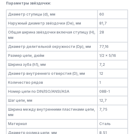
Параметры звёздочки:
Диаметр ступицы (d), мм
60
Наружный диаметр звёздочки (De), мм
81,7
Общая ширина звёздочки включая ступицу (H),
28
мм
Диаметр делительной окружности (Dp), мм
77,16
Размер цепи, дюйм
1/2 x 5/16
Ширина зуба (h1), мм
7,2
Диаметр внутреннего отверстия (D), мм
12
Количество рядов
1
Номер цепи по DIN/ISO/ANSI/ASA
08B-1
Шаг цепи, мм
12,7
Ширина между внутренними пластинами цепи,
7,75
мм
Материал
Сталь
Диаметр ролика цепи, мм
8,51