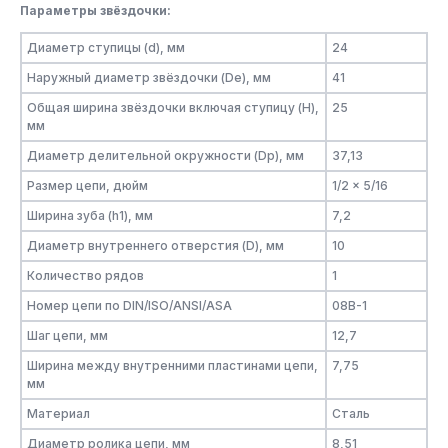
Параметры звёздочки:
Диаметр ступицы (d), мм
24
Наружный диаметр звёздочки (De), мм
41
Общая ширина звёздочки включая ступицу (H),
25
мм
Диаметр делительной окружности (Dp), мм
37,13
Размер цепи, дюйм
1/2 x 5/16
Ширина зуба (h1), мм
7,2
Диаметр внутреннего отверстия (D), мм
10
Количество рядов
1
Номер цепи по DIN/ISO/ANSI/ASA
08B-1
Шаг цепи, мм
12,7
Ширина между внутренними пластинами цепи,
7,75
мм
Материал
Сталь
Диаметр ролика цепи, мм
8,51