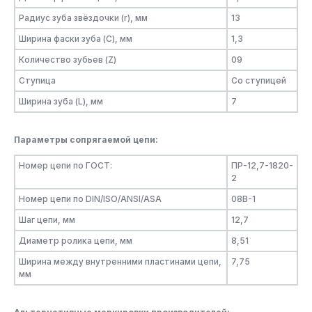
Радиус зуба звёздочки (r), мм
13
Ширина фаски зуба (C), мм
1,3
Количество зубьев (Z)
09
Ступица
Со ступицей
Ширина зуба (L), мм
7
Параметры сопрягаемой цепи:
Номер цепи по ГОСТ:
ПР-12,7-1820-
2
Номер цепи по DIN/ISO/ANSI/ASA
08B-1
Шаг цепи, мм
12,7
Диаметр ролика цепи, мм
8,51
Ширина между внутренними пластинами цепи,
7,75
мм