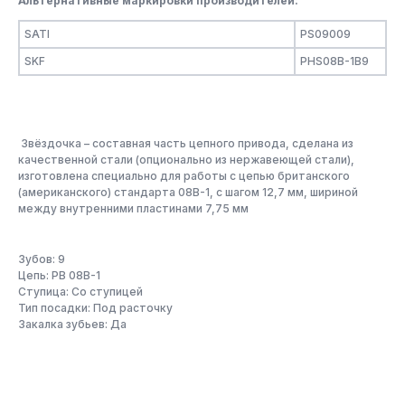
Альтернативные маркировки производителей:
SATI
PS09009
SKF
PHS08B-1B9
Звёздочка – составная часть цепного привода, сделана из
качественной стали (опционально из нержавеющей стали),
изготовлена специально для работы с цепью британского
(американского) стандарта 08B-1, с шагом 12,7 мм, шириной
между внутренними пластинами 7,75 мм
Зубов: 9
Цепь: PB 08B-1
Ступица: Со ступицей
Тип посадки: Под расточку
Закалка зубьев: Да