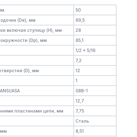
мм
50
здочки (De), мм
69,5
и включая ступицу (H), мм
28
окружности (Dp), мм
65,1
1/2 x 5/16
7,2
тверстия (D), мм
12
1
/ANSI/ASA
08B-1
12,7
нними пластинами цепи, мм
7,75
Сталь
 мм
8,51