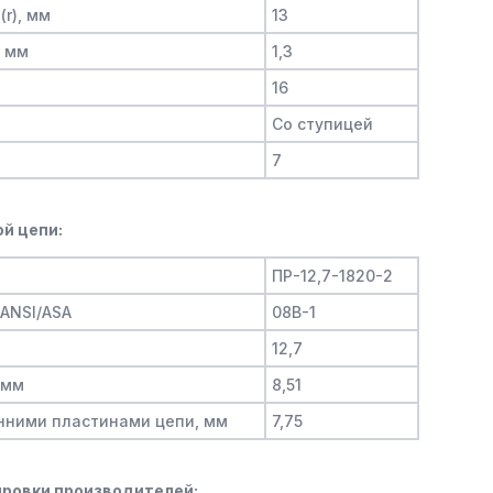
(r), мм
13
, мм
1,3
16
Со ступицей
7
й цепи:
ПР-12,7-1820-2
/ANSI/ASA
08B-1
12,7
 мм
8,51
нними пластинами цепи, мм
7,75
ровки производителей: