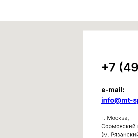
+7 (4
e-mail:
info@mt-sp
г. Москва,
Сормовский п
(м. Рязански