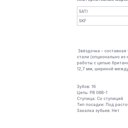
SATI
SKF
Звёздочка – составная 
стали (опционально из
работы с цепью британс
12,7 мм, шириной межд
Зубов: 16
Цепь: PB 08B-1
Ступица: Со ступицей
Тип посадки: Под расто
Закалка зубьев: Нет