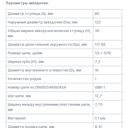
Параметры звёздочки:
Диаметр ступицы (d), мм
80
Наружный диаметр звёздочки (De), мм
122
Общая ширина звёздочки включая ступицу (H),
30
мм
Диаметр делительной окружности (Dp), мм
117,46
Размер цепи, дюйм
1/2 x 5/16
Ширина зуба (h1), мм
7,2
Диаметр внутреннего отверстия (D), мм
16
Количество рядов
1
Номер цепи по DIN/ISO/ANSI/ASA
08B-1
Шаг цепи, мм
12,7
Ширина между внутренними пластинами цепи,
7,75
мм
Материал
Сталь
Диаметр ролика цепи, мм
8,51