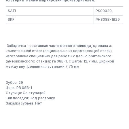
Альтернативные маркировки производителей:
SATI
PS09029
SKF
PHS08B-1B29
Звёздочка – составная часть цепного привода, сделана из
качественной стали (опционально из нержавеющей стали),
изготовлена специально для работы с цепью британского
(американского) стандарта 08B-1, с шагом 12,7 мм, шириной
между внутренними пластинами 7,75 мм
Зубов: 29
Цепь: PB 08B-1
Ступица: Со ступицей
Тип посадки: Под расточку
Закалка зубьев: Нет