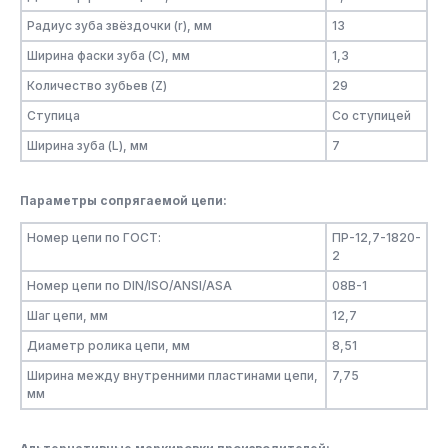
Радиус зуба звёздочки (r), мм
13
Ширина фаски зуба (C), мм
1,3
Количество зубьев (Z)
29
Ступица
Со ступицей
Ширина зуба (L), мм
7
Параметры сопрягаемой цепи:
Номер цепи по ГОСТ:
ПР-12,7-1820-
2
Номер цепи по DIN/ISO/ANSI/ASA
08B-1
Шаг цепи, мм
12,7
Диаметр ролика цепи, мм
8,51
Ширина между внутренними пластинами цепи,
7,75
мм