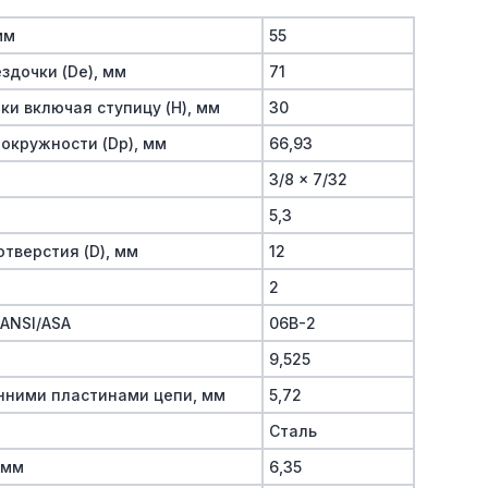
мм
55
здочки (De), мм
71
и включая ступицу (H), мм
30
окружности (Dp), мм
66,93
3/8 x 7/32
5,3
тверстия (D), мм
12
2
/ANSI/ASA
06B-2
9,525
нними пластинами цепи, мм
5,72
Сталь
 мм
6,35