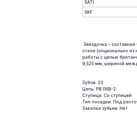
SATI
SKF
Звёздочка – составная 
стали (опционально из
работы с цепью британс
9,525 мм, шириной меж
Зубов: 22
Цепь: PB 06B-2
Ступица: Со ступицей
Тип посадки: Под расто
Закалка зубьев: Нет