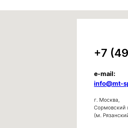
+7 (4
e-mail:
info@mt-sp
г. Москва,
Сормовский п
(м. Рязански