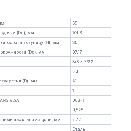
мм
65
здочки (De), мм
101,3
и включая ступицу (H), мм
30
окружности (Dp), мм
97,17
3/8 x 7/32
5,3
тверстия (D), мм
14
1
/ANSI/ASA
06B-1
9,525
нними пластинами цепи, мм
5,72
Сталь