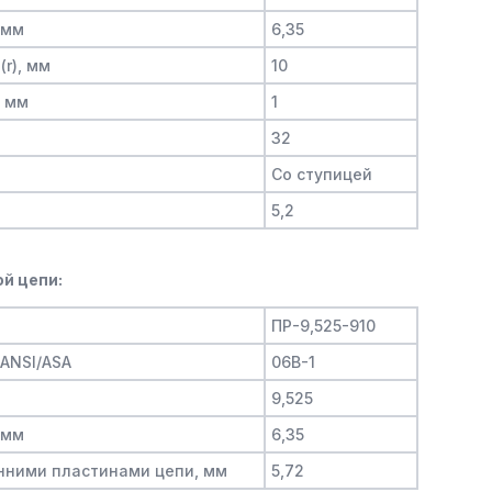
 мм
6,35
(r), мм
10
, мм
1
32
Со ступицей
5,2
й цепи:
ПР-9,525-910
/ANSI/ASA
06B-1
9,525
 мм
6,35
нними пластинами цепи, мм
5,72