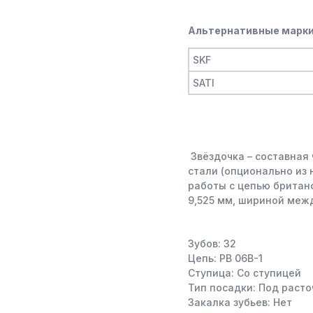
Альтернативные марки
SKF
SATI
Звёздочка – составная 
стали (опционально из
работы с цепью британс
9,525 мм, шириной меж
Зубов: 32
Цепь: PB 06B-1
Ступица: Со ступицей
Тип посадки: Под расто
Закалка зубьев: Нет