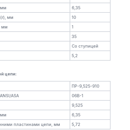
 мм
6,35
(r), мм
10
, мм
1
35
Со ступицей
5,2
й цепи:
ПР-9,525-910
/ANSI/ASA
06B-1
9,525
 мм
6,35
нними пластинами цепи, мм
5,72