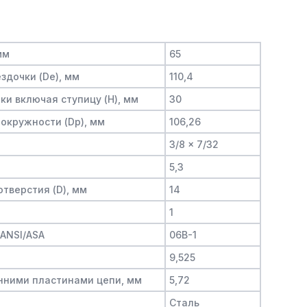
мм
65
здочки (De), мм
110,4
и включая ступицу (H), мм
30
окружности (Dp), мм
106,26
3/8 x 7/32
5,3
тверстия (D), мм
14
1
/ANSI/ASA
06B-1
9,525
нними пластинами цепи, мм
5,72
Сталь