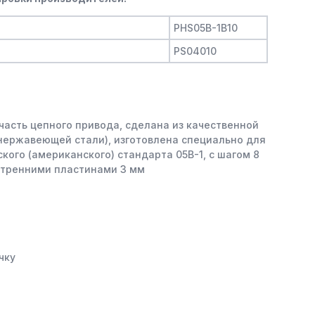
PHS05B-1B10
PS04010
часть цепного привода, сделана из качественной
 нержавеющей стали), изготовлена специально для
кого (американского) стандарта 05B-1, с шагом 8
утренними пластинами 3 мм
чку