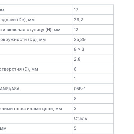
мм
17
здочки (De), мм
29,2
и включая ступицу (H), мм
12
окружности (Dp), мм
25,89
8 x 3
2,8
тверстия (D), мм
8
1
/ANSI/ASA
05B-1
8
нними пластинами цепи, мм
3
Сталь
 мм
5