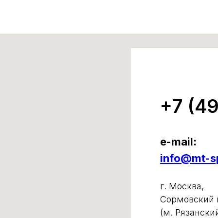
+7 (4
e-mail:
info@mt-sp
г. Москва,
Сормовский п
(м. Рязански