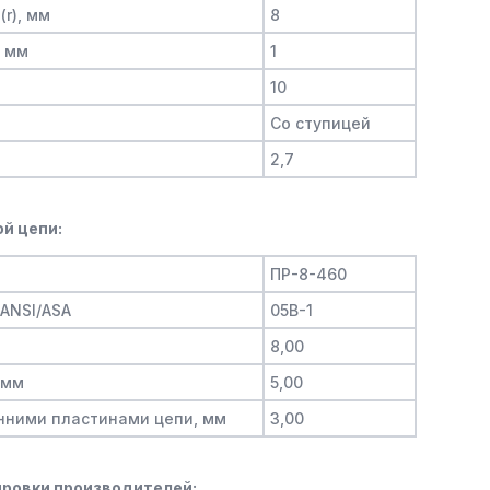
(r), мм
8
, мм
1
10
Со ступицей
2,7
й цепи:
ПР-8-460
/ANSI/ASA
05B-1
8,00
 мм
5,00
нними пластинами цепи, мм
3,00
ровки производителей: