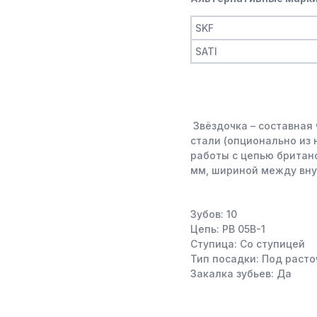
SKF
SATI
Звёздочка – составная 
стали (опционально из
работы с цепью британс
мм, шириной между вн
Зубов: 10
Цепь: PB 05B-1
Ступица: Со ступицей
Тип посадки: Под расто
Закалка зубьев: Да