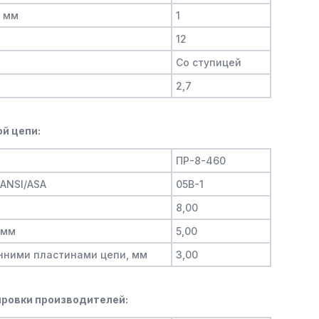
, мм
1
12
Со ступицей
2,7
й цепи:
ПР-8-460
/ANSI/ASA
05B-1
8,00
 мм
5,00
нними пластинами цепи, мм
3,00
ровки производителей: