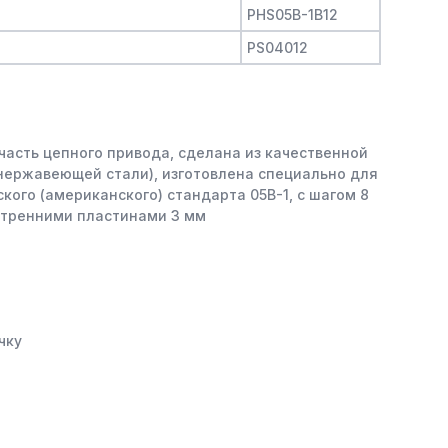
PHS05B-1B12
PS04012
часть цепного привода, сделана из качественной
 нержавеющей стали), изготовлена специально для
кого (американского) стандарта 05B-1, с шагом 8
утренними пластинами 3 мм
чку