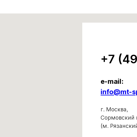
+7 (4
e-mail:
info@mt-sp
г. Москва,
Сормовский п
(м. Рязански