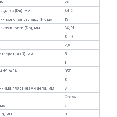
мм
20
здочки (De), мм
34,2
и включая ступицу (H), мм
13
окружности (Dp), мм
30,91
8 x 3
2,8
тверстия (D), мм
8
1
/ANSI/ASA
05B-1
8
нними пластинами цепи, мм
3
Сталь
 мм
5
(r), мм
8