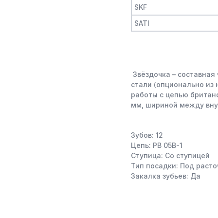
SKF
SATI
Звёздочка – составная 
стали (опционально из
работы с цепью британс
мм, шириной между вн
Зубов: 12
Цепь: PB 05B-1
Ступица: Со ступицей
Тип посадки: Под расто
Закалка зубьев: Да